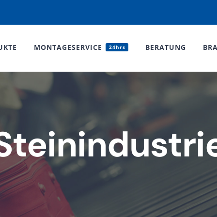
UKTE
MONTAGESERVICE
BERATUNG
BR
24hrs
Steinindustri