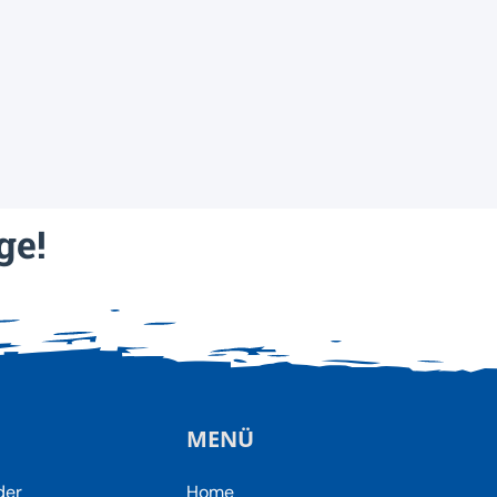
ge!
MENÜ
der
Home