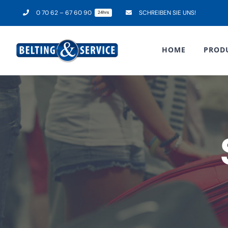
Zum
0 70 62 – 67 60 90
SCHREIBEN SIE UNS!
24hrs
Inhalt
springen
HOME
PROD